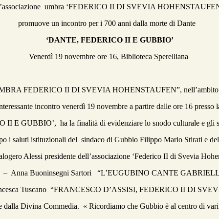
’associazione umbra ‘FEDERICO II DI SVEVIA HOHENSTAUFE
promuove un incontro per i 700 anni dalla morte di Dante
‘DANTE, FEDERICO II E GUBBIO’
Venerdì 19 novembre ore 16, Biblioteca Sperelliana
A FEDERICO II DI SVEVIA HOHENSTAUFEN”, nell’ambito delle inn
eressante incontro venerdì 19 novembre a partire dalle ore 16 presso la
 GUBBIO’, ha la finalità di evidenziare lo snodo culturale e gli str
i saluti istituzionali del sindaco di Gubbio Filippo Mario Stirati e de
alogero Alessi presidente dell’associazione ‘Federico II di Svevia Hohe
eculiari: – Anna Buoninsegni Sartori “L’EUGUBINO CANTE GABRI
Francesca Tuscano “FRANCESCO D’ASSISI, FEDERICO II DI S
 dalla Divina Commedia. « Ricordiamo che Gubbio è al centro di vari p