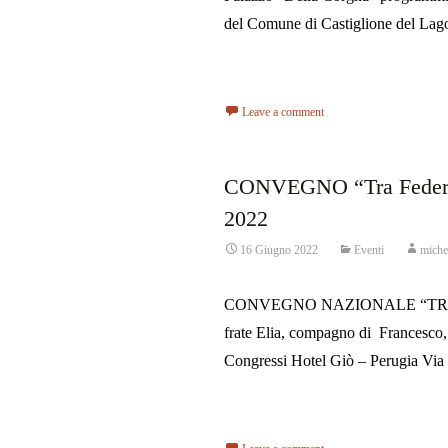
del Comune di Castiglione del Lag
Read More…
Leave a comment
CONVEGNO “Tra Federico 
2022
16 Giugno 2022
Eventi
miche
CONVEGNO NAZIONALE “TRA FED
frate Elia, compagno di Francesco,
Congressi Hotel Giò – Perugia Via
Read More…