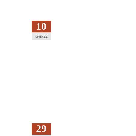
10
Gen/22
29