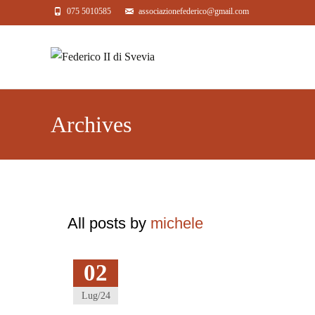
075 5010585
associazionefederico@gmail.com
Archives
All posts by
michele
02
Lug/24