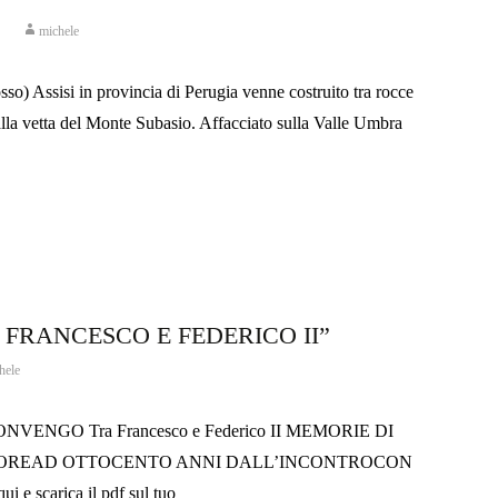
michele
sso) Assisi in provincia di Perugia venne costruito tra rocce
 alla vetta del Monte Subasio. Affacciato sulla Valle Umbra
RA FRANCESCO E FEDERICO II”
hele
ENGO Tra Francesco e Federico II MEMORIE DI
ATOREAD OTTOCENTO ANNI DALL’INCONTROCON
 scarica il pdf sul tuo