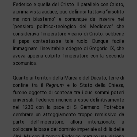
Federico e quella del Cristo. Il parallelo con Cristo,
a prima vista audace, può definirsi tuttavia “insolito
ma non blasfemo” e comunque da inserire nel
“pensiero politico-teologico del Medioevo” che
considerava l’imperatore vicario di Cristo, sebbene
il papa contestasse tale ruolo. Dunque facile
immaginare l’inevitabile sdegno di Gregorio IX, che
aveva appena colpito l’imperatore con la seconda
scomunica.
Quanto ai territori della Marca e del Ducato, terre di
confine tra il
Regnum
e lo Stato della Chiesa,
furono oggetto di contesa tra i due sommi poteri
universali. Federico rinunciò a esse definitivamente
nel 1230 con la pace di S. Germano. Potrebbe
sembrare un atteggiamento troppo remissivo da
parte dell’imperatore, allora intenzionato a
collocare la base del dominio imperiale al di là delle
Alpi. Ma con il tempo Federico maturò una visione