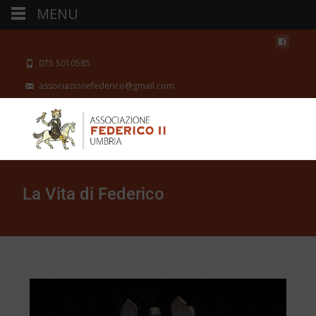
MENU
075 5010585
associazionefederico@gmail.com
La Vita di Federico