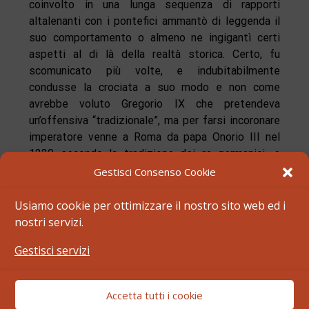
coinvolto in una lunga sequenza di rapporti
altalenanti con i pontefici ammantò di leggenda il
suo comportamento o almeno ne ingigantì certi
aspetti al di là della realtà storica. Certo, fu
scomunicato più volte, e indubitabilmente
condusse la crociata a suo modo e non come
avrebbe voluto Gregorio IX che pretendeva
un’offensiva “tradizionale”, ma per farsi incoronare
imperatore venne a Roma da papa Onorio III nel
1220 secondo la tradizione dei re germanici, e
quando Gregorio IX lo colpì con la scomunica,
Gestisci Consenso Cookie
sanzione temutissima e pericolosissima perché
metteva lo scomunicato fuori della
societas
Usiamo cookie per ottimizzare il nostro sito web ed i
christianorum
rompendo ogni vincolo di obbedienza
nostri servizi.
(un vero problema per un imperatore rispetto ai
Gestisci servizi
suoi sudditi), Federico cercò di far recedere il papa
dalla decisione presa con atti di penitenza (e il
facere poenitentiam
è tipicamente medievale) e alla
Accetta tutti i cookie
fine partì per la crociata, che dopo un inizio un po’