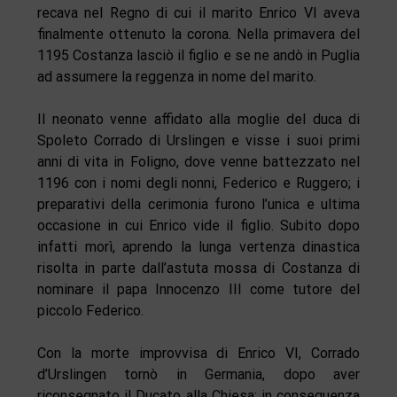
recava nel Regno di cui il marito Enrico VI aveva
finalmente ottenuto la corona. Nella primavera del
1195 Costanza lasciò il figlio e se ne andò in Puglia
ad assumere la reggenza in nome del marito.
Il neonato venne affidato alla moglie del duca di
Spoleto Corrado di Urslingen e visse i suoi primi
anni di vita in Foligno, dove venne battezzato nel
1196 con i nomi degli nonni, Federico e Ruggero; i
preparativi della cerimonia furono l’unica e ultima
occasione in cui Enrico vide il figlio. Subito dopo
infatti morì, aprendo la lunga vertenza dinastica
risolta in parte dall’astuta mossa di Costanza di
nominare il papa Innocenzo III come tutore del
piccolo Federico.
Con la morte improvvisa di Enrico VI, Corrado
d’Urslingen tornò in Germania, dopo aver
riconsegnato il Ducato alla Chiesa; in conseguenza