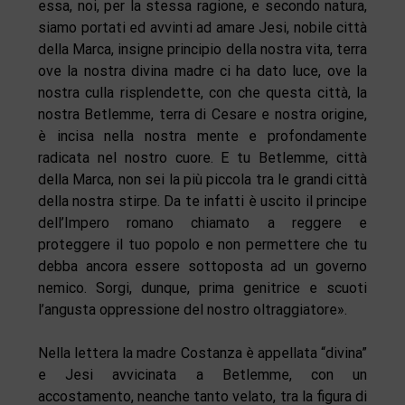
essa, noi, per la stessa ragione, e secondo natura,
siamo portati ed avvinti ad amare Jesi, nobile città
della Marca, insigne principio della nostra vita, terra
ove la nostra divina madre ci ha dato luce, ove la
nostra culla risplendette, con che questa città, la
nostra Betlemme, terra di Cesare e nostra origine,
è incisa nella nostra mente e profondamente
radicata nel nostro cuore. E tu Betlemme, città
della Marca, non sei la più piccola tra le grandi città
della nostra stirpe. Da te infatti è uscito il principe
dell’Impero romano chiamato a reggere e
proteggere il tuo popolo e non permettere che tu
debba ancora essere sottoposta ad un governo
nemico. Sorgi, dunque, prima genitrice e scuoti
l’angusta oppressione del nostro oltraggiatore».
Nella lettera la madre Costanza è appellata “divina”
e Jesi avvicinata a Betlemme, con un
accostamento, neanche tanto velato, tra la figura di