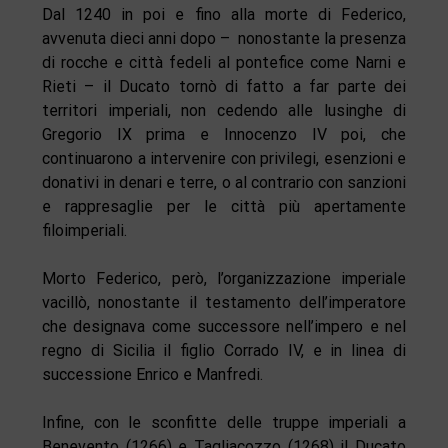
Dal 1240 in poi e fino alla morte di Federico,
avvenuta dieci anni dopo – nonostante la presenza
di rocche e città fedeli al pontefice come Narni e
Rieti – il Ducato tornò di fatto a far parte dei
territori imperiali, non cedendo alle lusinghe di
Gregorio IX prima e Innocenzo IV poi, che
continuarono a intervenire con privilegi, esenzioni e
donativi in denari e terre, o al contrario con sanzioni
e rappresaglie per le città più apertamente
filoimperiali.
Morto Federico, però, l’organizzazione imperiale
vacillò, nonostante il testamento dell’imperatore
che designava come successore nell’impero e nel
regno di Sicilia il figlio Corrado IV, e in linea di
successione Enrico e Manfredi.
Infine, con le sconfitte delle truppe imperiali a
Benevento (1266) e Tagliacozzo (1268) il Ducato