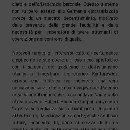
clero e dell’aristocrazia baronale. Questo sistema
non fu però esteso alla Germania caratterizzata
invece da un marcato decentramento, motivato
dalla presenza della grande feudalità e dalla
necessità per l’imperatore di avere strumenti di
coercizione nei confronti di quella.
Notevoli furono gli interessi culturali certamente
ampi come le sue opere e il suo ricco epistolario
con i sapienti del giudaismo e dell’islamismo
stanno a dimostrare. Lo storico Kantorowicz
scrisse che Federico non ricevette una vera
educazione, anzi, che bambino vagava per Palermo
osservando il mondo che lo circondava. Non è dello
stesso avviso Hubert Houben che parla invece di
“stretta sorveglianza sul re-bambino” e dunque di
attenta e rigida educazione a corte, anche se il suo
tutore, Innocenzo III, poco si curava di lui da
questo punto di vista preoccupato invece delle